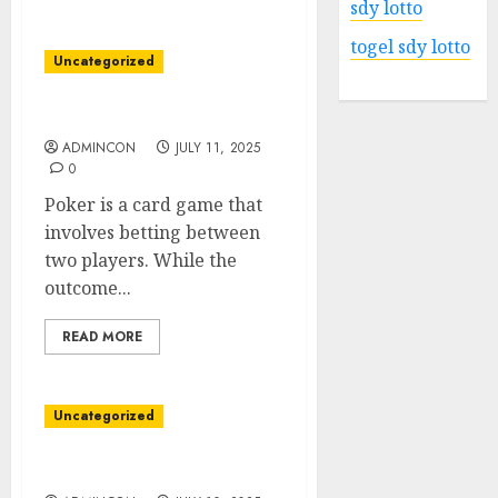
sdy lotto
togel sdy lotto
Uncategorized
Benefits of Playing Poker
ADMINCON
JULY 11, 2025
0
Poker is a card game that
involves betting between
two players. While the
outcome...
READ MORE
Uncategorized
Pragmatic Play Review