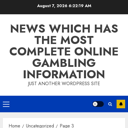
Skip
August 7, 2026
6:22:20 AM
to
content
NEWS WHICH HAS
THE MOST
COMPLETE ONLINE
GAMBLING
INFORMATION
JUST ANOTHER WORDPRESS SITE
Primary
Menu
Home
Uncategorized
Page 3