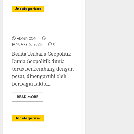
Uncategorized
Berita Terbaru
Geopolitik Dunia
ADMINCON
JANUARY 5, 2026
0
Berita Terbaru Geopolitik
Dunia Geopolitik dunia
terus berkembang dengan
pesat, dipengaruhi oleh
berbagai faktor,...
READ MORE
Uncategorized
Krisis Energi Global: