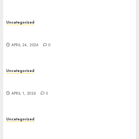
Uncategorized
Perang Ukraina: Dinamika Terkini dan
Konsekuensinya
APRIL 24, 2026
0
Uncategorized
Konflik Terbaru di Timur Tengah: Apa yang
Perlu Kita Ketahui
APRIL 1, 2026
0
Uncategorized
Dampak Inflasi Terhadap Pertumbuhan
Ekonomi Global