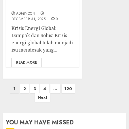
Dampak dan Solusi
ADMINCON
DECEMBER 31, 2025
0
Krisis Energi Global:
Dampak dan Solusi Krisis
energi global telah menjadi
isu mendesak yang...
READ MORE
Posts
1
2
3
4
…
120
pagination
Next
YOU MAY HAVE MISSED