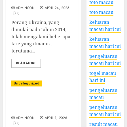
Konsekuensinya
toto macau
ADMINCON
APRIL 24, 2026
toto macau
0
keluaran
Perang Ukraina, yang
macau hari ini
dimulai pada tahun 2014,
telah mengalami beberapa
keluaran
fase yang dinamis,
macau hari ini
terutama...
pengeluaran
macau hari ini
READ MORE
togel macau
hari ini
Uncategorized
pengeluaran
macau
Konflik Terbaru di Timur
Tengah: Apa yang Perlu
pengeluaran
Kita Ketahui
macau hari ini
ADMINCON
APRIL 1, 2026
0
result macau