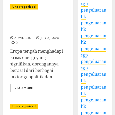
sgp
Uncategorized
pengeluaran
hk
Krisis Energi Eropa:
pengeluaran
Dampak Terhadap
hk
Perekonomian Global
pengeluaran
ADMINCON
JULY 5, 2026
hk
0
pengeluaran
Eropa tengah menghadapi
sgp
krisis energi yang
pengeluaran
signifikan, dorongannya
sgp
berasal dari berbagai
pengeluaran
faktor geopolitik dan...
hk
pengeluaran
READ MORE
hk
pengeluaran
hk
Uncategorized
pengeluaran