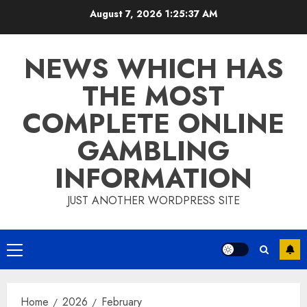
Skip
August 7, 2026
1:25:37 AM
to
content
NEWS WHICH HAS
THE MOST
COMPLETE ONLINE
GAMBLING
INFORMATION
JUST ANOTHER WORDPRESS SITE
Primary
Menu
Home
2026
February