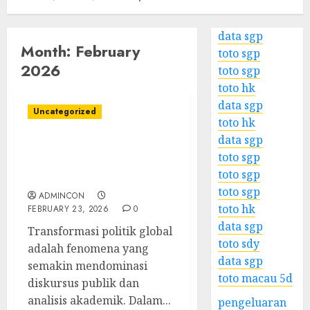
data sgp
Month:
February
toto sgp
2026
toto sgp
toto hk
data sgp
Uncategorized
toto hk
data sgp
Transformasi Politik
toto sgp
Global: Membangun
toto sgp
Masa Depan Demokrasi
toto sgp
ADMINCON
toto hk
FEBRUARY 23, 2026
0
data sgp
Transformasi politik global
toto sdy
adalah fenomena yang
data sgp
semakin mendominasi
toto macau 5d
diskursus publik dan
analisis akademik. Dalam...
pengeluaran