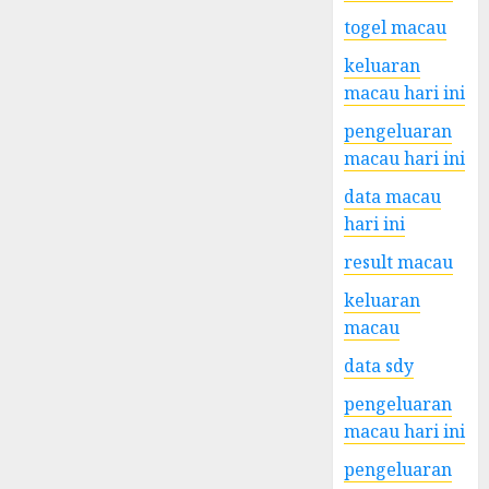
togel macau
keluaran
macau hari ini
pengeluaran
macau hari ini
data macau
hari ini
result macau
keluaran
macau
data sdy
pengeluaran
macau hari ini
pengeluaran