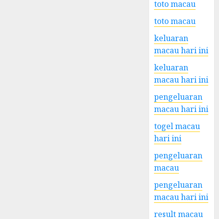
toto macau
toto macau
keluaran
macau hari ini
keluaran
macau hari ini
pengeluaran
macau hari ini
togel macau
hari ini
pengeluaran
macau
pengeluaran
macau hari ini
result macau