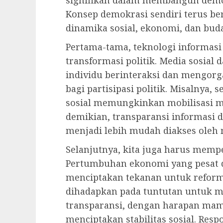
signifikan dalam membangun demokr
Konsep demokrasi sendiri terus be
dinamika sosial, ekonomi, dan bud
Pertama-tama, teknologi informas
transformasi politik. Media sosial 
individu berinteraksi dan mengorg
bagi partisipasi politik. Misalnya
sosial memungkinkan mobilisasi ma
demikian, transparansi informasi d
menjadi lebih mudah diakses oleh 
Selanjutnya, kita juga harus memp
Pertumbuhan ekonomi yang pesat d
menciptakan tekanan untuk reforma
dihadapkan pada tuntutan untuk m
transparansi, dengan harapan mam
menciptakan stabilitas sosial. Re