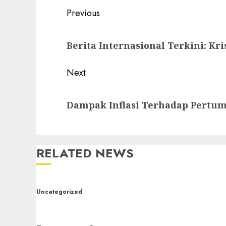
Post
Previous
navigation
Previous
Berita Internasional Terkini: Kri
post:
Next
Next
Dampak Inflasi Terhadap Pertu
post:
RELATED NEWS
Uncategorized
Krisis Energi Eropa: Dampak Terhadap
Perekonomian Global