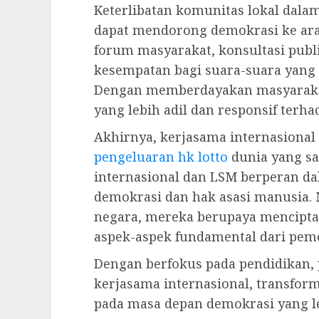
Keterlibatan komunitas lokal dala
dapat mendorong demokrasi ke arah y
forum masyarakat, konsultasi pub
kesempatan bagi suara-suara yang 
Dengan memberdayakan masyarakat
yang lebih adil dan responsif terh
Akhirnya, kerjasama internasiona
pengeluaran hk lotto
dunia yang sa
internasional dan LSM berperan d
demokrasi dan hak asasi manusia. M
negara, mereka berupaya mencipta
aspek-aspek fundamental dari peme
Dengan berfokus pada pendidikan, 
kerjasama internasional, transform
pada masa depan demokrasi yang le