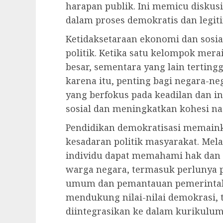
harapan publik. Ini memicu diskusi
dalam proses demokratis dan legit
Ketidaksetaraan ekonomi dan sosia
politik. Ketika satu kelompok mer
besar, sementara yang lain tertingg
karena itu, penting bagi negara-n
yang berfokus pada keadilan dan i
sosial dan meningkatkan kohesi na
Pendidikan demokratisasi memain
kesadaran politik masyarakat. Mela
individu dapat memahami hak dan
warga negara, termasuk perlunya pa
umum dan pemantauan pemerintah
mendukung nilai-nilai demokrasi, t
diintegrasikan ke dalam kurikulum