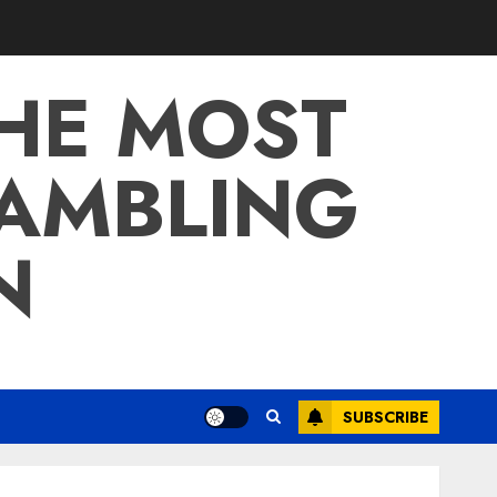
HE MOST
GAMBLING
N
SUBSCRIBE