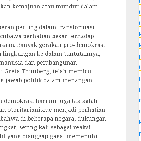
inkan kemajuan atau mundur dalam
eran penting dalam transformasi
 membawa perhatian besar terhadap
uasaan. Banyak gerakan pro-demokrasi
 lingkungan ke dalam tuntutannya,
i manusia dan pembangunan
rti Greta Thunberg, telah memicu
ng jawab politik dalam menangani
pi demokrasi hari ini juga tak kalah
an otoritarianisme menjadi perhatian
 bahwa di beberapa negara, dukungan
gkat, sering kali sebagai reaksi
elit yang dianggap gagal memenuhi