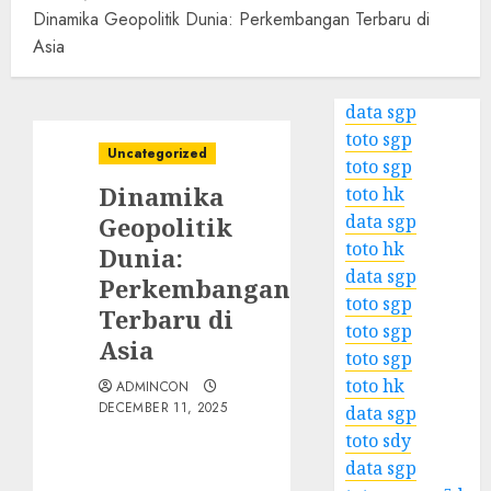
Dinamika Geopolitik Dunia: Perkembangan Terbaru di
Asia
data sgp
toto sgp
Uncategorized
toto sgp
Dinamika
toto hk
data sgp
Geopolitik
toto hk
Dunia:
data sgp
Perkembangan
toto sgp
Terbaru di
toto sgp
Asia
toto sgp
toto hk
ADMINCON
DECEMBER 11, 2025
data sgp
toto sdy
data sgp