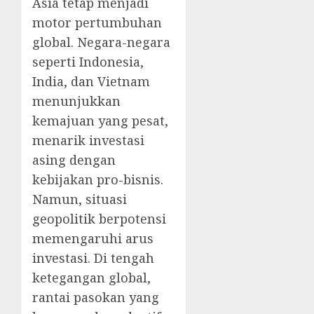
Asia tetap menjadi
motor pertumbuhan
global. Negara-negara
seperti Indonesia,
India, dan Vietnam
menunjukkan
kemajuan yang pesat,
menarik investasi
asing dengan
kebijakan pro-bisnis.
Namun, situasi
geopolitik berpotensi
memengaruhi arus
investasi. Di tengah
ketegangan global,
rantai pasokan yang