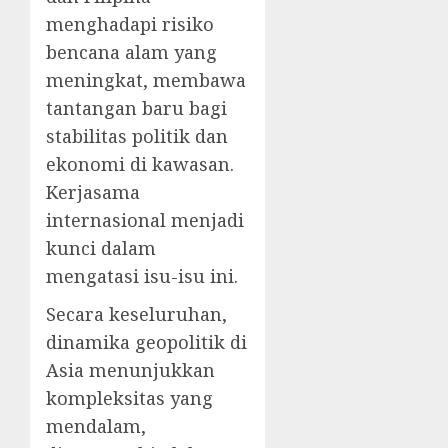
menghadapi risiko
bencana alam yang
meningkat, membawa
tantangan baru bagi
stabilitas politik dan
ekonomi di kawasan.
Kerjasama
internasional menjadi
kunci dalam
mengatasi isu-isu ini.
Secara keseluruhan,
dinamika geopolitik di
Asia menunjukkan
kompleksitas yang
mendalam,