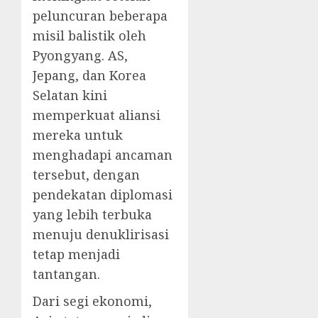
peluncuran beberapa
misil balistik oleh
Pyongyang. AS,
Jepang, dan Korea
Selatan kini
memperkuat aliansi
mereka untuk
menghadapi ancaman
tersebut, dengan
pendekatan diplomasi
yang lebih terbuka
menuju denuklirisasi
tetap menjadi
tantangan.
Dari segi ekonomi,