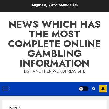
Skip
August 8, 2026
5:38:38 AM
to
content
NEWS WHICH HAS
THE MOST
COMPLETE ONLINE
GAMBLING
INFORMATION
JUST ANOTHER WORDPRESS SITE
Primary
Menu
Home