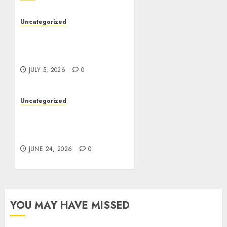
Uncategorized
Krisis Energi Eropa:
Dampak Terhadap
Perekonomian Global
JULY 5, 2026
0
Uncategorized
Perkembangan terbaru
mengenai perubahan
iklim global
JUNE 24, 2026
0
YOU MAY HAVE MISSED