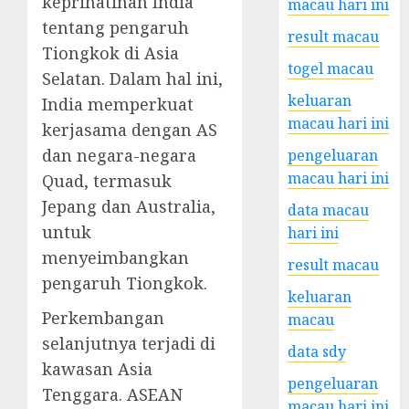
keprihatinan India
macau hari ini
tentang pengaruh
result macau
Tiongkok di Asia
togel macau
Selatan. Dalam hal ini,
keluaran
India memperkuat
macau hari ini
kerjasama dengan AS
dan negara-negara
pengeluaran
macau hari ini
Quad, termasuk
Jepang dan Australia,
data macau
untuk
hari ini
menyeimbangkan
result macau
pengaruh Tiongkok.
keluaran
Perkembangan
macau
selanjutnya terjadi di
data sdy
kawasan Asia
pengeluaran
Tenggara. ASEAN
macau hari ini