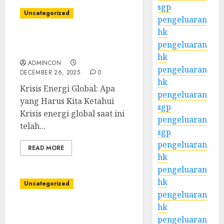
sgp
Uncategorized
pengeluaran
hk
Krisis Energi Global: Apa
pengeluaran
yang Harus Kita Ketahui
hk
ADMINCON
pengeluaran
DECEMBER 26, 2025
0
hk
Krisis Energi Global: Apa
pengeluaran
yang Harus Kita Ketahui
sgp
Krisis energi global saat ini
pengeluaran
telah...
sgp
pengeluaran
READ MORE
hk
pengeluaran
hk
Uncategorized
pengeluaran
hk
Tren Politik Global: Apa
pengeluaran
yang Perlu Kita Ketahui