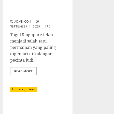
Togel Singapore:
Strategi Jitu Menang di
Pasaran
ADMINCON
SEPTEMBER 4, 2025
0
Togel Singapore telah
menjadi salah satu
permainan yang paling
digemari di kalangan
pecinta judi...
READ MORE
Uncategorized
Mempertanyakan Etika
DPRD: Liburan di Tengah
Krisis