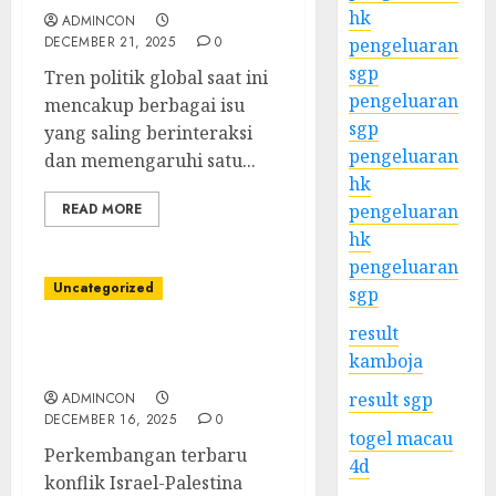
hk
ADMINCON
DECEMBER 21, 2025
0
pengeluaran
sgp
Tren politik global saat ini
pengeluaran
mencakup berbagai isu
sgp
yang saling berinteraksi
pengeluaran
dan memengaruhi satu...
hk
READ MORE
pengeluaran
hk
pengeluaran
Uncategorized
sgp
result
Perkembangan Terbaru
kamboja
Konflik Israel-Palestina
result sgp
ADMINCON
DECEMBER 16, 2025
0
togel macau
Perkembangan terbaru
4d
konflik Israel-Palestina