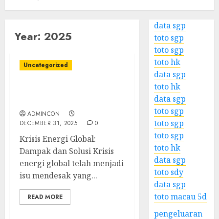
data sgp
Year:
2025
toto sgp
toto sgp
toto hk
Uncategorized
data sgp
toto hk
Krisis Energi Global:
data sgp
Dampak dan Solusi
toto sgp
ADMINCON
toto sgp
DECEMBER 31, 2025
0
toto sgp
Krisis Energi Global:
toto hk
Dampak dan Solusi Krisis
data sgp
energi global telah menjadi
toto sdy
isu mendesak yang...
data sgp
toto macau 5d
READ MORE
pengeluaran